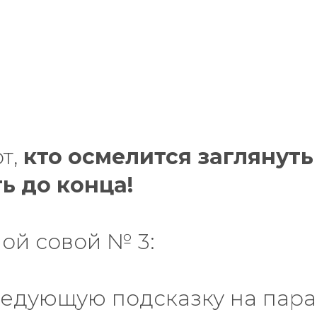
от,
кто осмелится заглянуть
ть до конца!
лой совой № 3:
ледующую подсказку на пара