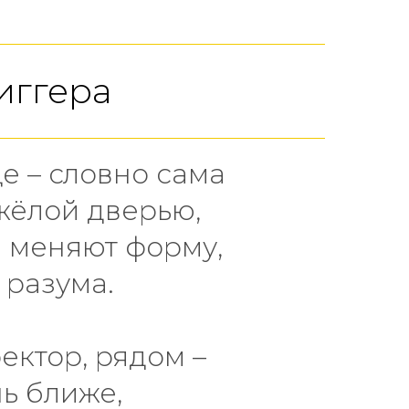
иггера
ще – словно сама
яжёлой дверью,
 меняют форму,
 разума.
ектор, рядом –
ь ближе,