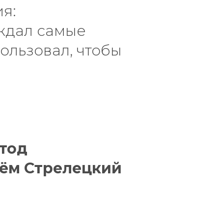
ия:
уждал самые
пользовал, чтобы
етод
тём Стрелецкий