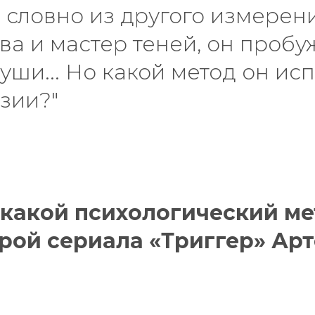
, словно из другого измерен
ва и мастер теней, он проб
уши... Но какой метод он ис
зии?"
 какой психологический м
ерой сериала «Триггер» Ар