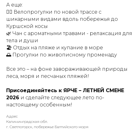
А еще:
🚴‍♀️ Велопрогулки по новой трассе с
шикарными видами вдоль побережья до
Куршской косы
🌿 Чан с ароматными травами - релаксация для
тела и души
🏖 Отдых на пляже и купание в море
🌅 Прогулки по живописному променаду
Все это – на фоне завораживающей природы
леса, моря и песчаных пляжей!
Присоединяйтесь к ЯРЧЕ – ЛЕТНЕЙ СМЕНЕ
2026
и сделайте следующее лето по-
настоящему особенным!
Адрес
Калининградская обл.
г. Светлогорск, побережье Балтийского моря